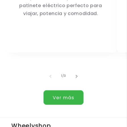
patinete eléctrico perfecto para
viajar, potencia y comodidad.
de
1
/
3
Ver más
Wheelyshop