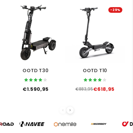
-29%
OOTD T30
OOTD T10
€1.590,95
€618,95
€883,95